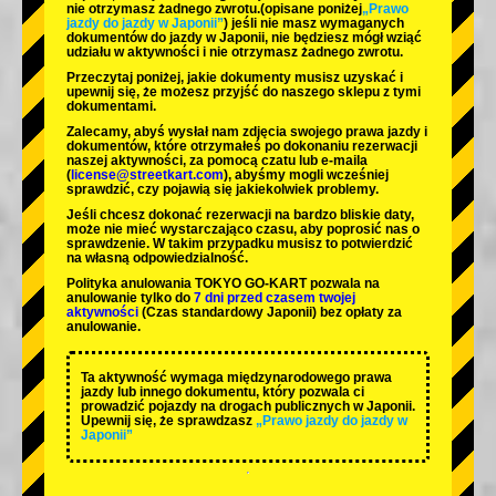
nie otrzymasz żadnego zwrotu.
(opisane poniżej
„Prawo
jazdy do jazdy w Japonii”
) jeśli nie masz wymaganych
dokumentów do jazdy w Japonii, nie będziesz mógł wziąć
udziału w aktywności i nie otrzymasz żadnego zwrotu.
Przeczytaj poniżej, jakie dokumenty musisz uzyskać i
upewnij się, że możesz przyjść do naszego sklepu z tymi
dokumentami.
Zalecamy, abyś wysłał nam zdjęcia swojego prawa jazdy i
dokumentów, które otrzymałeś po dokonaniu rezerwacji
naszej aktywności, za pomocą czatu lub e-maila
(
license@streetkart.com
), abyśmy mogli wcześniej
sprawdzić, czy pojawią się jakiekolwiek problemy.
Jeśli chcesz dokonać rezerwacji na bardzo bliskie daty,
może nie mieć wystarczająco czasu, aby poprosić nas o
sprawdzenie. W takim przypadku musisz to potwierdzić
na własną odpowiedzialność.
Polityka anulowania TOKYO GO-KART pozwala na
anulowanie tylko do
7 dni przed czasem twojej
aktywności
(Czas standardowy Japonii) bez opłaty za
anulowanie.
Ta aktywność wymaga międzynarodowego prawa
jazdy lub innego dokumentu, który pozwala ci
prowadzić pojazdy na drogach publicznych w Japonii.
Upewnij się, że sprawdzasz
„Prawo jazdy do jazdy w
Japonii”