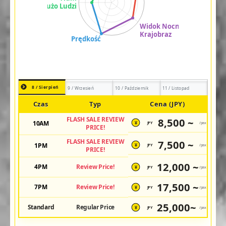
8 / Sierpień
9 / Wrzesień
10 / Październik
11 / Listopad
Czas
Typ
Cena (JPY)
FLASH SALE REVIEW
8,500 ~
10AM
JPY
/pax
¥
PRICE!
FLASH SALE REVIEW
7,500 ~
1PM
JPY
/pax
¥
PRICE!
12,000 ~
4PM
Review Price!
JPY
/pax
¥
17,500 ~
7PM
Review Price!
JPY
/pax
¥
25,000~
Standard
Regular Price
JPY
/pax
¥